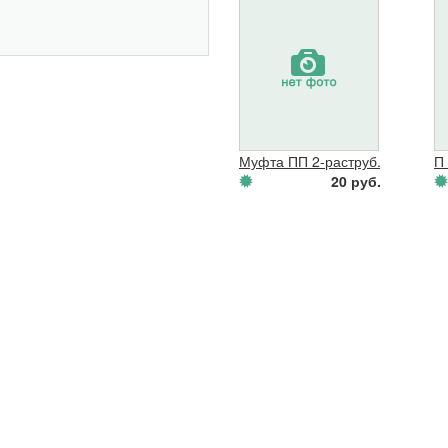
Муфта ПП 2-раструб.Дн 50 с у/
П
20 руб.