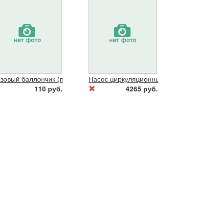
азовый баллончик (пропан-бутан)"Еврогаз"220гр.
Насос циркуляционный RS 30/60 (с гай
110 руб.
4265 руб.