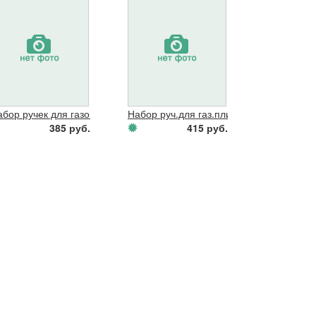
.части к теплообмен.
абор ручек для газов.плиты Гефест 1200,3200(белые
Набор руч.для газ.плиты Гефест 1100,
385 руб.
415 руб.