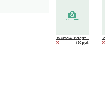
Зажигалка "Искорка-35"(элект.
За
170 руб.