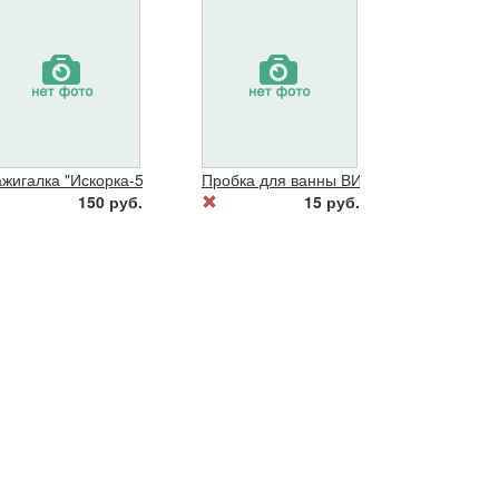
на батарейке)
жигалка "Искорка-5"(элек.на батарейке)
Пробка для ванны ВИР(1218)
150 руб.
15 руб.