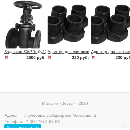
Задвижка 30ч7бк Ду50 газ
Адаптер для счетчика газа, Ду 20.(с фильт
Адаптер для счетчик
2500 руб.
220 руб.
220 ру
Магазин «Веста» - 2026
Адрес:
г.Кулебаки
,
ул.Адмирала Макарова, 2
Телефон:
+7 (83176) 5-64-93
звонок в skype