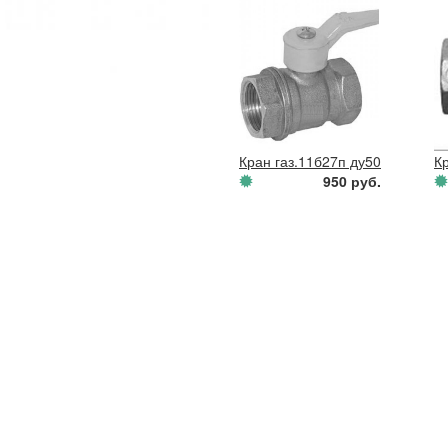
Кран газ.11б27п ду50 РУ16 рыч
К
950 руб.