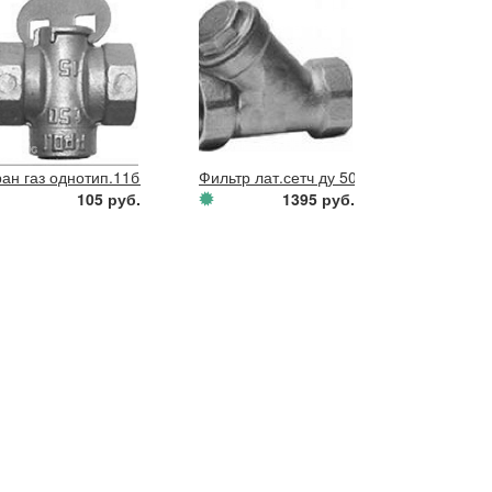
аг м-м (Бологое)
ран газ однотип.11б12бк ду15 пруж
Фильтр лат.сетч ду 50 РУ16 м-м (Болого
105 руб.
1395 руб.