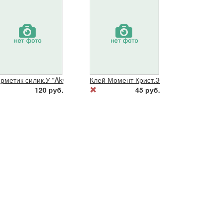
лютка"(нак0.1.2.3)6мм
рметик силик.У "Akvasil" 280мл б/цв.
Клей Момент Крист.30мл.(873873)
120 руб.
45 руб.