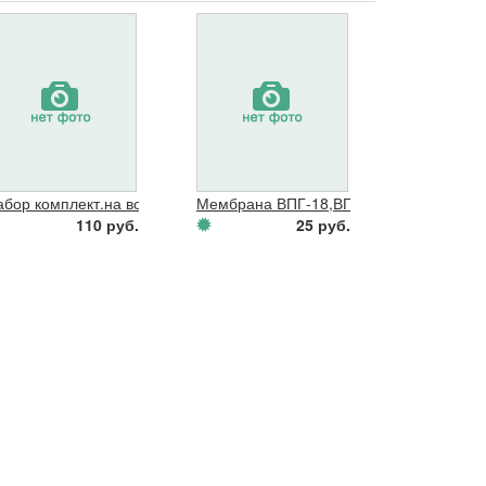
-56 г. Н.Н(в блист)
абор комплект.на вод.часть ВПГ мод8910-10 в бл.02
Мембрана ВПГ-18,ВПГ-23(белая) вакуу
110 руб.
25 руб.