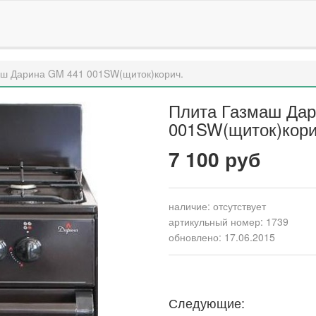
аш Дарина GM 441 001SW(щиток)корич.
Плита Газмаш Да
001SW(щиток)кори
7 100 руб
наличие:
отсутствует
артикульный номер: 1739
обновлено: 17.06.2015
Следующие: