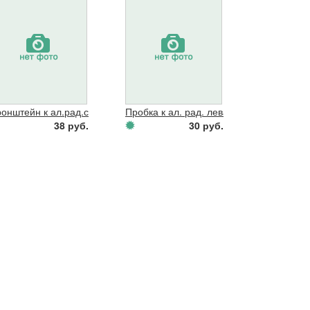
/2"(с кроншт.)
ронштейн к ал.рад.с дюбелем белый(300мм)
Пробка к ал. рад. левая глухая
38 руб.
30 руб.