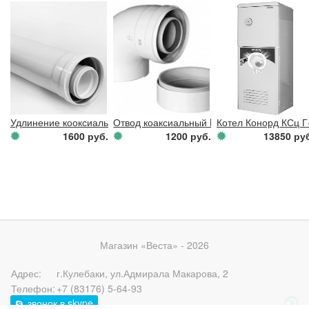
Удлинение кооксиальн.диам.60/100мм,1000мм(BAXI Ит.
Отвод коаксиальный BAXI 60/100 90 гр.71
Котел Конорд КСц Г
1600 руб.
1200 руб.
13850 ру
Магазин «Веста» - 2026
Адрес:
г.Кулебаки
,
ул.Адмирала Макарова, 2
Телефон:
+7 (83176) 5-64-93
звонок в skype