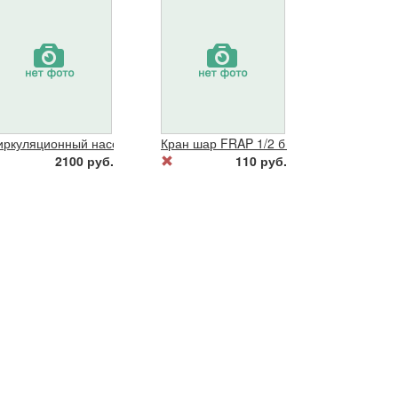
логое
иркуляционный насос "DELTA"ЦРН1-25/40(Китай)
Кран шар FRAP 1/2 б г/ш
2100 руб.
110 руб.