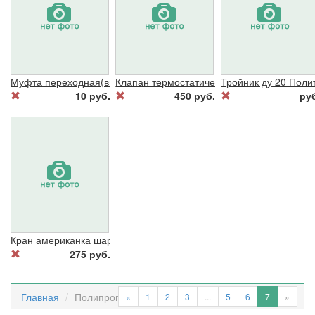
Муфта переходная(внутр)25*32 SPK серый
Клапан термостатический 1/2угл угл VALT
Тройник ду 20 Поли
10 руб.
450 руб.
ру
Кран американка шар 25-3/4" прямой белый
275 руб.
Главная
Полипропилен (Россия)
«
1
2
3
...
5
6
7
»