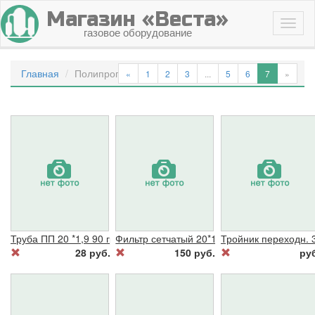
Магазин «Веста»
газовое оборудование
Главная
Полипропилен (Россия)
«
1
2
3
...
5
6
7
»
Труба ПП 20 *1,9 90 гр. серая(хол.в.)
Фильтр сетчатый 20*1/2 серый
Тройник переходн. 
28 руб.
150 руб.
ру